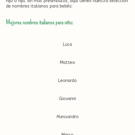
hijo o hija. Sin más preámbulos, aquí tienes nuestra selección
de nombres italianos para bebés:
Mejores nombres italianos para niño:
Luca
Matteo
Leonardo
Giovanni
Alessandro
Marco