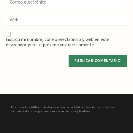
nombre
tu
de
dirección
usuario
de
Introduce
para
correo
la
comentar
electrónico
URL
para
de
comentar
tu
Guarda mi nombre, correo electrónico y web en este
web
navegador para la próxima vez que comente.
(opcional)
En calidad de Afiliado de Amazon, Welcome Bebé obtiene ingresos por las
compras adscritas que cumplen los requisitos aplicables