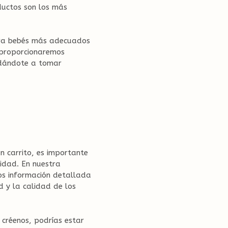
WEB
ductos son los más
para bebés más adecuados
 proporcionaremos
udándote a tomar
n carrito, es importante
idad. En nuestra
s información detallada
d y la calidad de los
 créenos, podrías estar