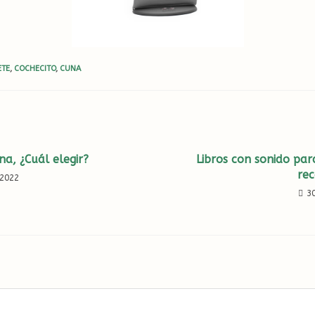
ETE
,
COCHECITO
,
CUNA
na, ¿Cuál elegir?
Libros con sonido par
re
 2022
3