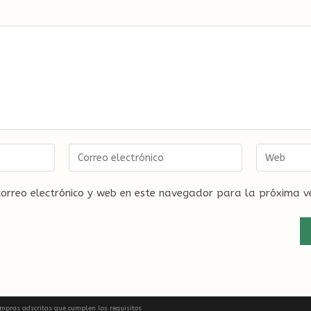
Introduce
Introduce
tu
la
dirección
URL
orreo electrónico y web en este navegador para la próxima v
de
de
correo
tu
electrónico
web
para
(opcional)
comentar
mpras adscritas que cumplen los requisitos