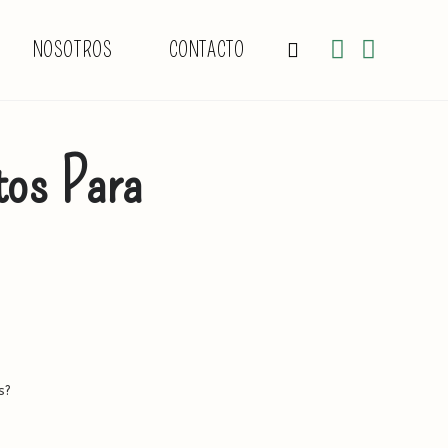
NOSOTROS
CONTACTO
ALTERNAR
BÚSQUEDA
tos Para
DE
4
LA
s?