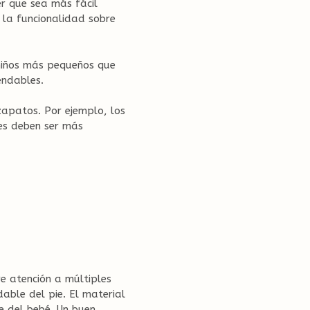
er que sea más fácil
 la funcionalidad sobre
 niños más pequeños que
endables.
zapatos. Por ejemplo, los
res deben ser más
e atención a múltiples
dable del pie. El material
e del bebé. Un buen