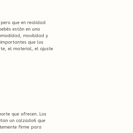
WEB
 pero que en realidad
 bebés están en una
comodidad, movilidad y
 importantes que los
e, el material, el ajuste
porte que ofrecen. Los
sitan un calzado6 que
entemente firme para