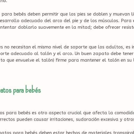
rio.
s para bebés deben permitir que los pies se doblen y muevan 
desarrollo adecuado del arco del pie y de los músculos. Para e
ntentar doblarlo suavemente en la mitad; debe ofrecer resist
s no necesitan el mismo nivel de soporte que los adultos, es 
orte adecuado al talón y el arco. Un buen zapato debe tener 
to que envuelve el talón) firme para mantener el talón en su 
patos para bebés
os para bebés es otro aspecto crucial que afecta la comodida
orrectos pueden causar irritaciones, sudoración excesiva y otr
apatos para bebés deben estar hechos de materiales transpira