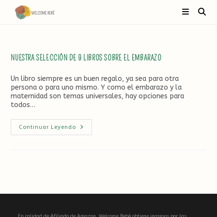
Ir
al
contenido
NUESTRA SELECCIÓN DE 9 LIBROS SOBRE EL EMBARAZO
Un libro siempre es un buen regalo, ya sea para otra
persona o para uno mismo. Y como el embarazo y la
maternidad son temas universales, hay opciones para
todos…
Nuestra
Continuar Leyendo
Selección
De
9
Libros
Sobre
El
Embarazo
En calidad de Afiliado de Amazon, Welcome Bebé obtiene ingresos por las