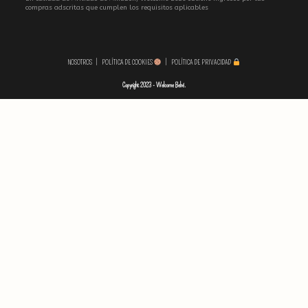
compras adscritas que cumplen los requisitos aplicables
NOSOTROS
POLÍTICA DE COOKIES
POLÍTICA DE PRIVACIDAD
Copyright 2023 - Welcome Bebé.