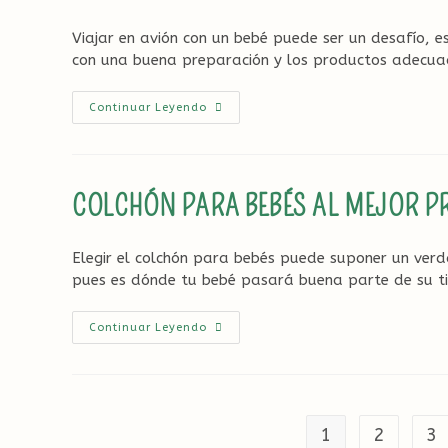
Esta
Navidad
Viajar en avión con un bebé puede ser un desafío, 
Y
Reyes
con una buena preparación y los productos adecua
10
Continuar Leyendo
Productos
Imprescindibles
Para
Vuelos
Largos
Con
COLCHÓN PARA BEBÉS AL MEJOR PR
Bebés
Elegir el colchón para bebés puede suponer un ver
pues es dónde tu bebé pasará buena parte de su t
Colchón
Continuar Leyendo
Para
Bebés
Al
Mejor
Precio:
Nuestros
3
1
2
3
Elegidos