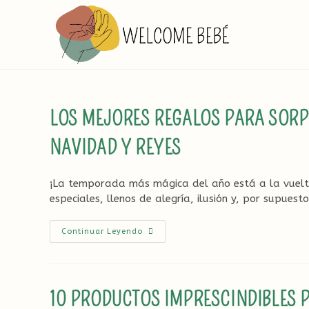
Ir
al
contenido
LOS MEJORES REGALOS PARA SORP
NAVIDAD Y REYES
¡La temporada más mágica del año está a la vuel
especiales, llenos de alegría, ilusión y, por supuesto
Los
Continuar Leyendo
Mejores
Regalos
Para
Sorprender
A
Los
10 PRODUCTOS IMPRESCINDIBLES 
Más
Pequeños